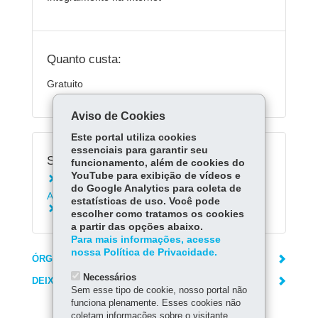
Quanto custa:
Gratuito
Aviso de Cookies
Este portal utiliza cookies
essenciais para garantir seu
Serviços Relacionados:
funcionamento, além de cookies do
YouTube para exibição de vídeos e
Agendar atendimento pelo Sistema de
do Google Analytics para coleta de
Assistência à Saúde (SAS)
estatísticas de uso. Você pode
Consultar estabelecimentos de saúde
escolher como tratamos os cookies
a partir das opções abaixo.
Para mais informações, acesse
nossa Política de Privacidade.
ÓRGÃO RESPONSÁVEL
Necessários
DEIXE SUA OPINIÃO
Sem esse tipo de cookie, nosso portal não
funciona plenamente. Esses cookies não
coletam informações sobre o visitante.