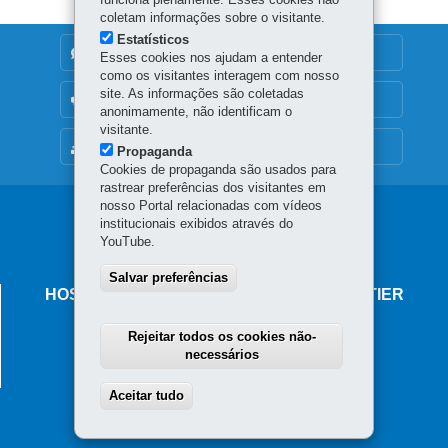
coletam informações sobre o visitante.
Estatísticos
DENUNCIE CORRUPÇÃO
Esses cookies nos ajudam a entender
como os visitantes interagem com nosso
site. As informações são coletadas
OUVIDORIA
anonimamente, não identificam o
visitante.
MAPA DO SITE
Propaganda
Cookies de propaganda são usados para
rastrear preferências dos visitantes em
nosso Portal relacionadas com vídeos
Navegação
institucionais exibidos através do
YouTube.
principal
Salvar preferências
HOSPITAL INFANTIL WALDEMAR MONASTIER
Rua XV de Novembro, 3701 - Bom Jesus
Rejeitar todos os cookies não-
83601-030
-
Campo Largo
-
PR
MAPA
necessários
41 3391-8100
Aceitar tudo
Withdraw consent