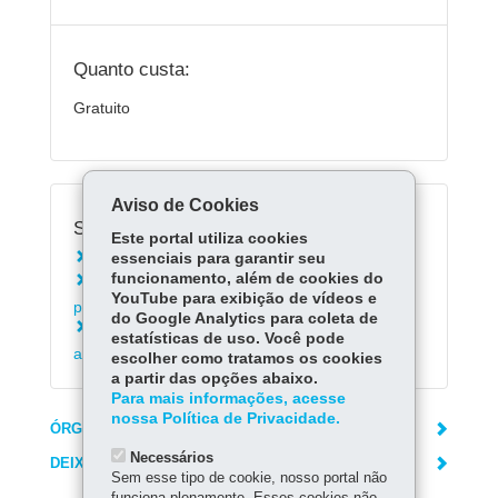
Quanto custa:
Gratuito
Aviso de Cookies
Serviços Relacionados:
Este portal utiliza cookies
essenciais para garantir seu
Cadastrar-se no PIÁ
funcionamento, além de cookies do
Autorizar ou revogar acesso ao prontuário de
YouTube para exibição de vídeos e
paciente
do Google Analytics para coleta de
Consultar laudos de exames laboratoriais de
estatísticas de uso. Você pode
análises clínicas
escolher como tratamos os cookies
a partir das opções abaixo.
Para mais informações, acesse
nossa Política de Privacidade.
ÓRGÃO RESPONSÁVEL
Necessários
DEIXE SUA OPINIÃO
Sem esse tipo de cookie, nosso portal não
funciona plenamente. Esses cookies não